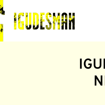
IGU
N